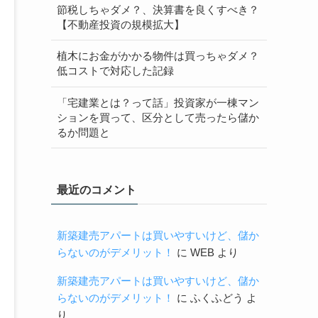
節税しちゃダメ？、決算書を良くすべき？
【不動産投資の規模拡大】
植木にお金がかかる物件は買っちゃダメ？
低コストで対応した記録
「宅建業とは？って話」投資家が一棟マン
ションを買って、区分として売ったら儲か
るか問題と
最近のコメント
新築建売アパートは買いやすいけど、儲か
らないのがデメリット！
に
WEB
より
新築建売アパートは買いやすいけど、儲か
らないのがデメリット！
に
ふくふどう
よ
り