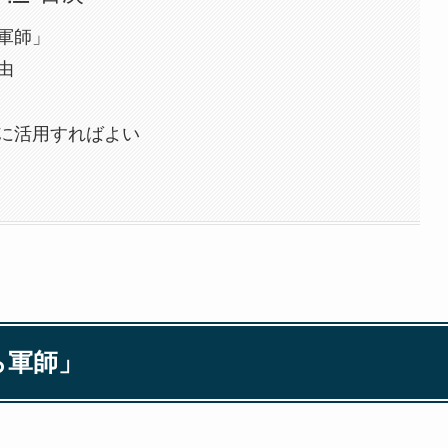
軍師」
由
に活用すればよい
ら軍師」