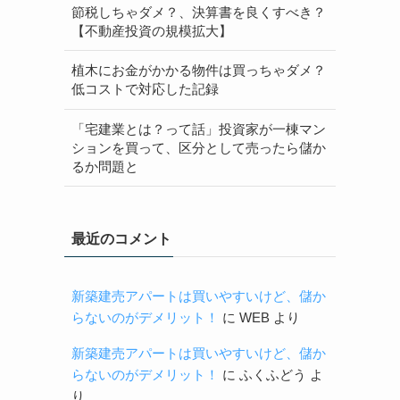
節税しちゃダメ？、決算書を良くすべき？
【不動産投資の規模拡大】
植木にお金がかかる物件は買っちゃダメ？
低コストで対応した記録
「宅建業とは？って話」投資家が一棟マン
ションを買って、区分として売ったら儲か
るか問題と
最近のコメント
新築建売アパートは買いやすいけど、儲か
らないのがデメリット！
に
WEB
より
新築建売アパートは買いやすいけど、儲か
らないのがデメリット！
に
ふくふどう
よ
り