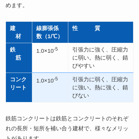
めます。
建
線膨張係
性 質
材
数（1/℃）
-5
鉄
引張力に強く、圧縮力
1.0×10
筋
に弱い。熱に弱く、錆
びやすい
-5
コンク
引張力に弱く、圧縮力
1.0×10
リート
に強い。熱に強く、錆
びない
鉄筋コンクリートは鉄筋とコンクリートのそれぞ
れの長所・短所を補い合う建材で、様々なメリッ
トがあります。