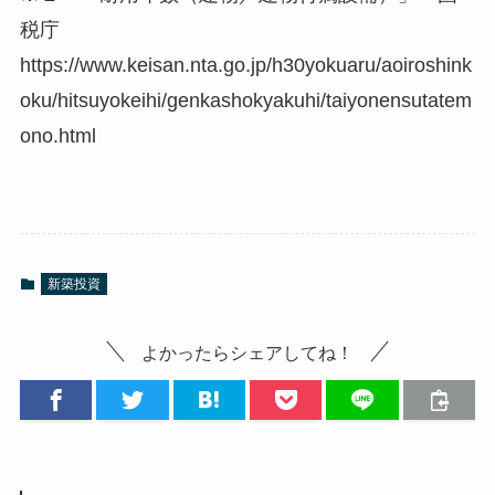
税庁
https://www.keisan.nta.go.jp/h30yokuaru/aoiroshink
oku/hitsuyokeihi/genkashokyakuhi/taiyonensutatem
ono.html
新築投資
よかったらシェアしてね！