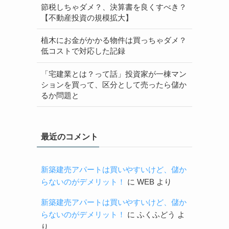
節税しちゃダメ？、決算書を良くすべき？
【不動産投資の規模拡大】
植木にお金がかかる物件は買っちゃダメ？
低コストで対応した記録
「宅建業とは？って話」投資家が一棟マン
ションを買って、区分として売ったら儲か
るか問題と
最近のコメント
新築建売アパートは買いやすいけど、儲か
らないのがデメリット！
に
WEB
より
新築建売アパートは買いやすいけど、儲か
らないのがデメリット！
に
ふくふどう
よ
り