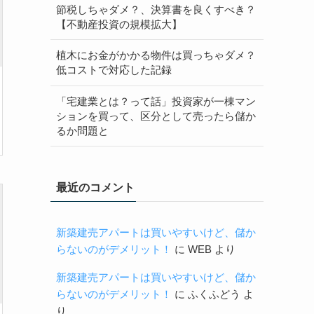
節税しちゃダメ？、決算書を良くすべき？
【不動産投資の規模拡大】
植木にお金がかかる物件は買っちゃダメ？
低コストで対応した記録
「宅建業とは？って話」投資家が一棟マン
ションを買って、区分として売ったら儲か
るか問題と
最近のコメント
新築建売アパートは買いやすいけど、儲か
らないのがデメリット！
に
WEB
より
新築建売アパートは買いやすいけど、儲か
らないのがデメリット！
に
ふくふどう
よ
り